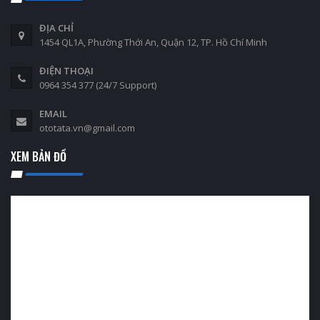
ĐỊA CHỈ
1454 QL1A, Phường Thới An, Quận 12, TP. Hồ Chí Minh
ĐIỆN THOẠI
0964 354 377 (24/7 Support)
EMAIL
ototata.vn@gmail.com
XEM BẢN ĐỒ