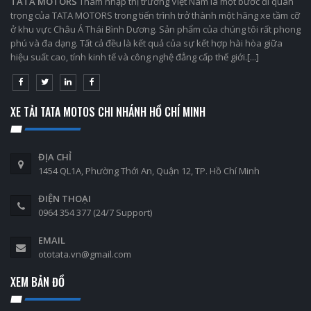
TATA MOTORS
Thâm nhập thị trường Việt Nam là một bước đi quan
trọng của TATA MOTORS trong tiến trình trở thành một hãng xe tầm cỡ
ở khu vực Châu Á Thái Bình Dương. Sản phẩm của chúng tôi rất phong
phú và đa dạng. Tất cả đều là kết quả của sự kết hợp hài hòa giữa
hiệu suất cao, tính kinh tế và công nghệ đẳng cấp thế giới.[...]
XE TẢI TATA MOTOS CHI NHÁNH HỒ CHÍ MINH
ĐỊA CHỈ
1454 QL1A, Phường Thới An, Quận 12, TP. Hồ Chí Minh
ĐIỆN THOẠI
0964 354 377 (24/7 Support)
EMAIL
ototata.vn@gmail.com
XEM BẢN ĐỒ